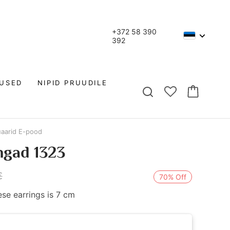
+372 58 390
392
NUSED
NIPID PRUUDILE
aarid E-pood
ngad 1323
€
70% Off
ese earrings is 7 cm