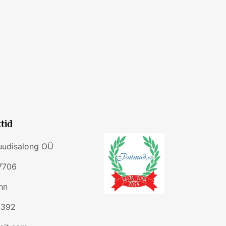
tid
ruudisalong OÜ
37706
inn
 392