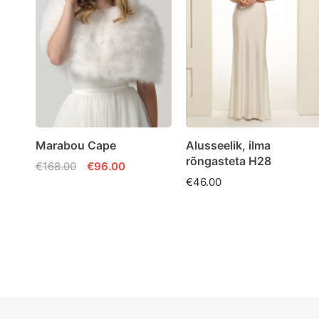
Marabou Cape
Alusseelik, ilma
rõngasteta H28
€168.00
€96.00
€46.00