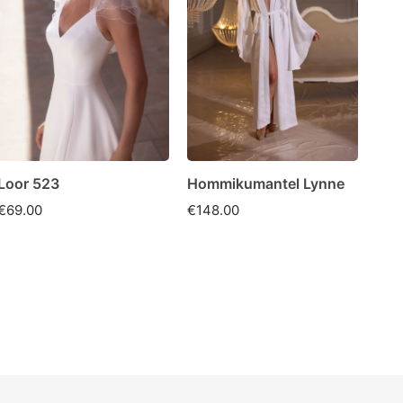
Loor 523
Hommikumantel Lynne
Vöö
€69.00
€148.00
€56