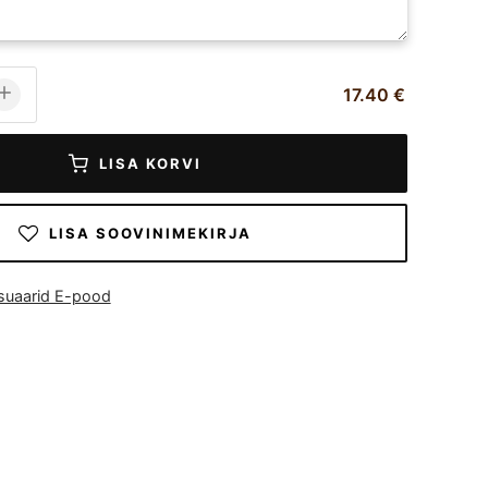
17.40 €
LISA KORVI
LISA SOOVINIMEKIRJA
suaarid E-pood