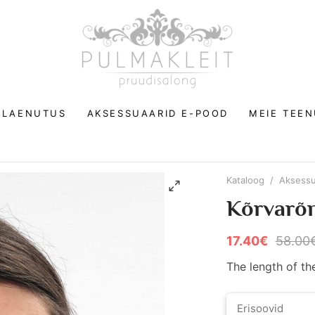
D LAENUTUS
AKSESSUAARID E-POOD
MEIE TEE
Kataloog
/
Aksessu
Kõrvarõ
17.40€
58.00
The length of th