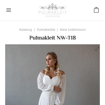
Kataloog
/
Pulmakleidid
/
Meie kollektsioon
Pulmakleit NW-T18