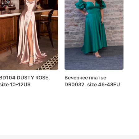
BD104 DUSTY ROSE,
Вечернее платье
Веч
size 10-12US
DR0032, size 46-48EU
Bar