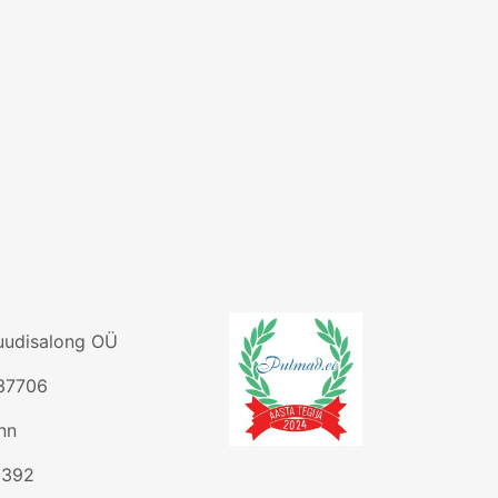
ruudisalong OÜ
637706
inn
 392