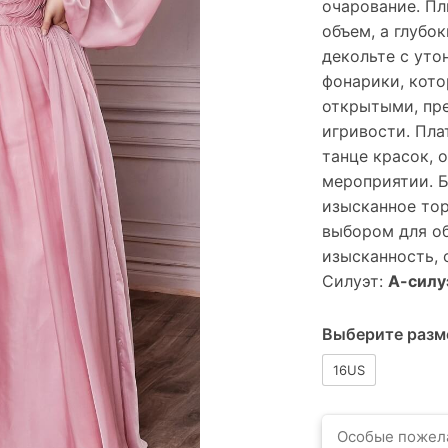
очарование. Пл
объем, а глубо
декольте с уто
фонарики, кото
открытыми, пре
игривости. Пла
танце красок, 
мероприятии. 
изысканное тор
выбором для об
изысканность, 
Силуэт:
А-силу
Выберите разм
16US